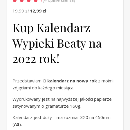
(
4
opinie klienta)
Oceniony
4
5.00
Pierwotna cena wynosiła: 19,99 zł.
Aktualna cena wynosi: 12,99 zł.
19,99
zł
12,99
zł
na 5 na
podstawie
ocen klientów
Kup Kalendarz
Wypieki Beaty na
2022 rok!
Przedstawiam Ci
kalendarz na nowy rok
z moimi
zdjęciami do każdego miesiąca.
Wydrukowany jest na najwyższej jakości papierze
satynowanym o gramaturze 160g.
Kalendarz jest duży – ma rozmiar 320 na 450mm
(
A3
).