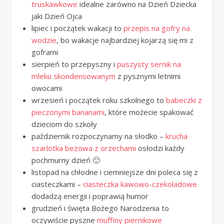
truskawkowe
idealne zarówno na Dzień Dziecka
jaki Dzień Ojca
lipiec i początek wakacji to
przepis na gofry na
wodzie
, bo wakacje najbardziej kojarzą się mi z
goframi
sierpień to przepyszny i
puszysty sernik na
mleku skondensowanym
z pysznymi letnimi
owocami
wrzesień i początek roku szkolnego to
babeczki z
pieczonymi bananami
, które możecie spakować
dzieciom do szkoły
październik rozpoczynamy na słodko –
krucha
szarlotka bezowa z orzechami
osłodzi każdy
pochmurny dzień 🙂
listopad na chłodne i ciemniejsze dni poleca się z
ciasteczkami –
ciasteczka kawowo-czekoladowe
dodadzą energii i poprawią humor
grudzień i święta Bożego Narodzenia to
oczywiście pyszne
muffiny piernikowe