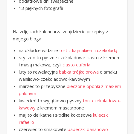
dodatkowe dni świąteczne
13 pięknych fotografii
Na zdjęciach kalendarza znajdziecie przepisy z
mojego bloga
na okładce widzicie
tort z kajmakiem i czekoladą
styczeń to pyszne czekoladowe ciasto z kremem
i masą makową, czyli
ciasto euforia
luty to rewelacyjna
babka trójkolorowa
o smaku
waniliowo-czekoladowo-kawowym
marzec to przepyszne
pieczone oponki z masłem
palonym
kwiecień to wyjątkowo pyszny
tort czekoladowo-
kawowy
z kremem mascarpone
maj to delikatne i słodkie kokosowe
kuleczki
rafaello
czerwiec to smakowite
babeczki bananowo-