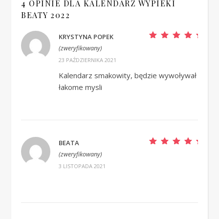
4 OPINIE DLA
KALENDARZ WYPIEKI
BEATY 2022
KRYSTYNA POPEK
Oceniono
5
na
(zweryfikowany)
5
23 PAŹDZIERNIKA 2021
Kalendarz smakowity, będzie wywoływał
łakome mysli
BEATA
Oceniono
5
na
(zweryfikowany)
5
3 LISTOPADA 2021