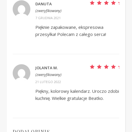
DANUTA
Oceniono
5
na
(zweryfikowany)
5
7 GRUDNIA 2021
Pięknie zapakowane, ekspresowa
przesyłka! Polecam z całego serca!
JOLANTA M.
Oceniono
5
na
(zweryfikowany)
5
21 LUTEGO 2022
Piękny, kolorowy kalendarz. Uroczo zdobi
kuchnię. Wielkie gratulacje Beatko.
DODAJ OPINIĘ